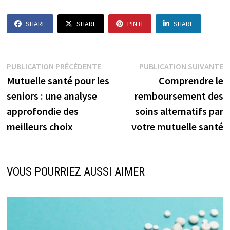
SHARE
SHARE
PIN IT
SHARE
Navigation
Publication
P
PUBLICATION PRÉCÉDENTE
PUBLICATION SUIVANTE
précédente :
s
Mutuelle santé pour les
Comprendre le
de
seniors : une analyse
remboursement des
l’article
approfondie des
soins alternatifs par
meilleurs choix
votre mutuelle santé
VOUS POURRIEZ AUSSI AIMER