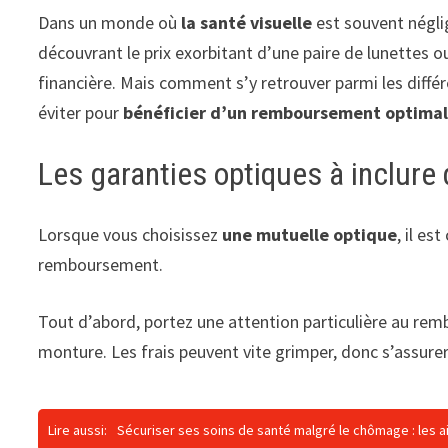
Dans un monde où
la santé visuelle
est souvent néglig
découvrant le prix exorbitant d’une paire de lunettes o
financière. Mais comment s’y retrouver parmi les différe
éviter pour
bénéficier d’un remboursement optima
Les garanties optiques à inclure
Lorsque vous choisissez
une mutuelle optique
, il es
remboursement.
Tout d’abord, portez une attention particulière au re
monture. Les frais peuvent vite grimper, donc s’assurer
Lire aussi:
Sécuriser ses soins de santé malgré le chômage : les a