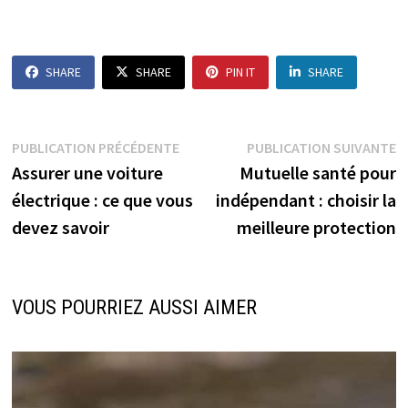
SHARE
SHARE
PIN IT
SHARE
Navigation
Publication
P
PUBLICATION PRÉCÉDENTE
PUBLICATION SUIVANTE
précédente :
s
Assurer une voiture
Mutuelle santé pour
de
électrique : ce que vous
indépendant : choisir la
l’article
devez savoir
meilleure protection
VOUS POURRIEZ AUSSI AIMER